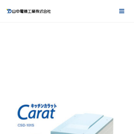
コ
ン
MAI
テ
自治体や環境への負荷を減らす
ME
ン
ツ
全自動家庭用生ゴミ処理システム
へ
ス
キッチンカラット
キ
ッ
「粉砕」「分離」「乾燥」を一環システムで処理しま
プ
す。