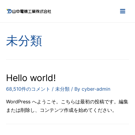
コ
ン
MAI
テ
ME
ン
未分類
ツ
へ
ス
キ
ッ
Hello world!
プ
68,510件のコメント
/
未分類
/ By
cyber-admin
WordPress へようこそ。こちらは最初の投稿です。編集
または削除し、コンテンツ作成を始めてください。